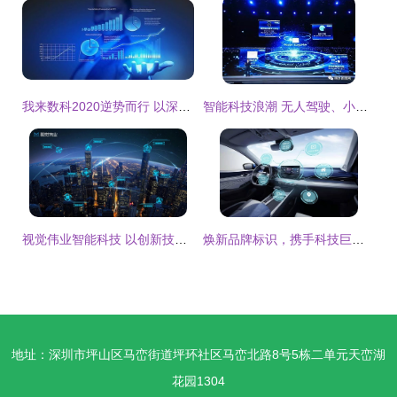
我来数科2020逆势而行 以深厚技术实力驱动智能科技产品的稳健多元发展
智能科技浪潮 无人驾驶、小米家居与360安全大脑等15项成果闪耀乌镇
视觉伟业智能科技 以创新技术驱动，缔造“智慧社区”领域新标杆
焕新品牌标识，携手科技巨头 吉利加速驶入智能汽车新纪元
地址：深圳市坪山区马峦街道坪环社区马峦北路8号5栋二单元天峦湖
花园1304